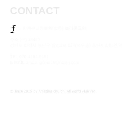
CONTACT
​​ 대한예수교장로회(합동)
놀라운교회
주소
(우) 18450
경기도 화성시 동탄구 삼성1로 134(석우동) 동탄제일병원 옆
TEL
070-4184-9191
E-MAIL
amazingchurch@naver.com
© since 2015 by Amazing church. All rights reserved.