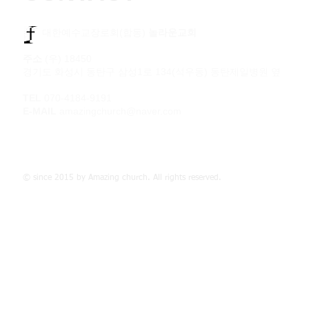
​​ 대한예수교장로회(합동)
놀라운교회
주소
(우) 18450
경기도 화성시 동탄구 삼성1로 134(석우동) 동탄제일병원 옆
TEL
070-4184-9191
E-MAIL
amazingchurch@naver.com
© since 2015 by Amazing church. All rights reserved.