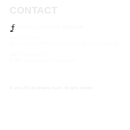
CONTACT
​​ 대한예수교장로회(합동)
놀라운교회
주소
(우) 18450
경기도 화성시 동탄구 삼성1로 134(석우동) 동탄제일병원 옆
TEL
070-4184-9191
E-MAIL
amazingchurch@naver.com
© since 2015 by Amazing church. All rights reserved.