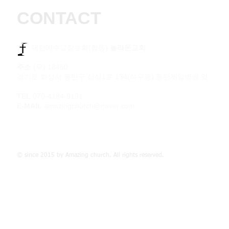
CONTACT
​​ 대한예수교장로회(합동)
놀라운교회
주소
(우) 18450
경기도 화성시 동탄구 삼성1로 134(석우동) 동탄제일병원 옆
TEL
070-4184-9191
E-MAIL
amazingchurch@naver.com
© since 2015 by Amazing church. All rights reserved.