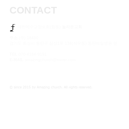
CONTACT
​​ 대한예수교장로회(합동)
놀라운교회
주소
(우) 18450
경기도 화성시 동탄구 삼성1로 134(석우동) 동탄제일병원 옆
TEL
070-4184-9191
E-MAIL
amazingchurch@naver.com
© since 2015 by Amazing church. All rights reserved.