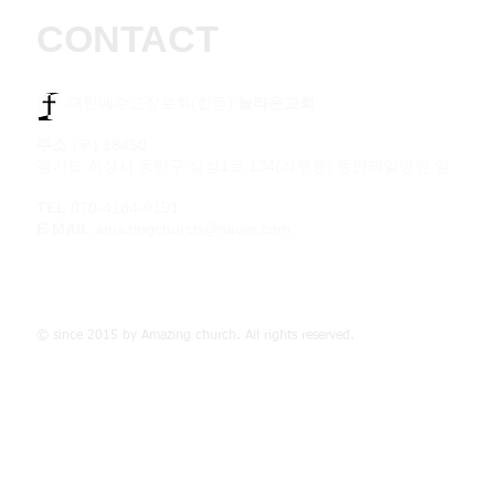
CONTACT
​​ 대한예수교장로회(합동)
놀라운교회
주소
(우) 18450
경기도 화성시 동탄구 삼성1로 134(석우동) 동탄제일병원 옆
TEL
070-4184-9191
E-MAIL
amazingchurch@naver.com
© since 2015 by Amazing church. All rights reserved.