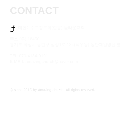
CONTACT
​​ 대한예수교장로회(합동)
놀라운교회
주소
(우) 18450
경기도 화성시 동탄구 삼성1로 134(석우동) 동탄제일병원 옆
TEL
070-4184-9191
E-MAIL
amazingchurch@naver.com
© since 2015 by Amazing church. All rights reserved.