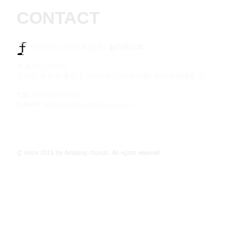
CONTACT
​​ 대한예수교장로회(합동)
놀라운교회
주소
(우) 18450
경기도 화성시 동탄구 삼성1로 134(석우동) 동탄제일병원 옆
TEL
070-4184-9191
E-MAIL
amazingchurch@naver.com
© since 2015 by Amazing church. All rights reserved.