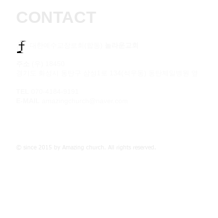
CONTACT
​​ 대한예수교장로회(합동)
놀라운교회
주소
(우) 18450
경기도 화성시 동탄구 삼성1로 134(석우동) 동탄제일병원 옆
TEL
070-4184-9191
E-MAIL
amazingchurch@naver.com
© since 2015 by Amazing church. All rights reserved.