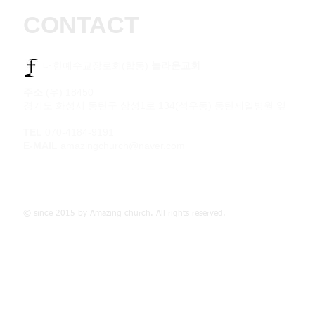
CONTACT
​​ 대한예수교장로회(합동)
놀라운교회
주소
(우) 18450
경기도 화성시 동탄구 삼성1로 134(석우동) 동탄제일병원 옆
TEL
070-4184-9191
E-MAIL
amazingchurch@naver.com
© since 2015 by Amazing church. All rights reserved.